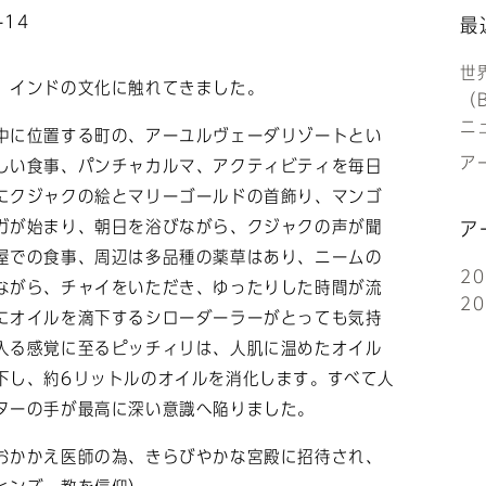
-14
最
世
、インドの文化に触れてきました。
（B
ニ
中に位置する町の、アーユルヴェーダリゾートとい
アー
しい食事、パンチャカルマ、アクティビティを毎日
にクジャクの絵とマリーゴールドの首飾り、マンゴ
ガが始まり、朝日を浴びながら、クジャクの声が聞
ア
屋での食事、周辺は多品種の薬草はあり、ニームの
2
ながら、チャイをいただき、ゆったりした時間が流
2
にオイルを滴下するシローダーラーがとっても気持
入る感覚に至るピッチィリは、人肌に温めたオイル
下し、約6リットルのオイルを消化します。すべて人
ターの手が最高に深い意識へ陥りました。
おかかえ医師の為、きらびやかな宮殿に招待され、