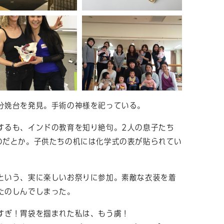
分娩台を発見。手術の神様を祀っている。
するも、インドの教育を知り絶句。2人の息子たち
のだとか。子供たちの机には化学式の表が貼られてい
という、実に楽しいお祭りに参加。素敵な衣装を着
たのしんでしまった。
すぎ！胃袋を掴まれた私は、もう虜！