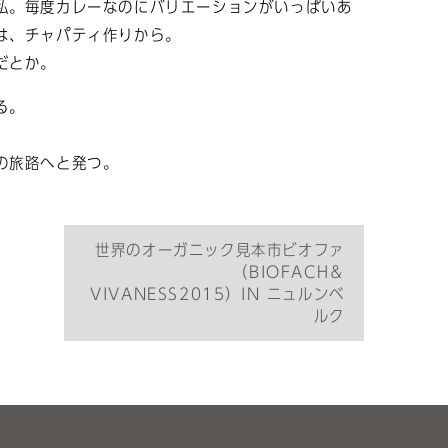
私。毎度カレーなのにバリエーションがいっぱいあ
は、チャパティ作りから。
だとか。
る。
の旅路へと発つ。
世界のオーガニック見本市ビオファ
（BIOFACH＆
VIVANESS2015）IN ニュルンベ
ルク