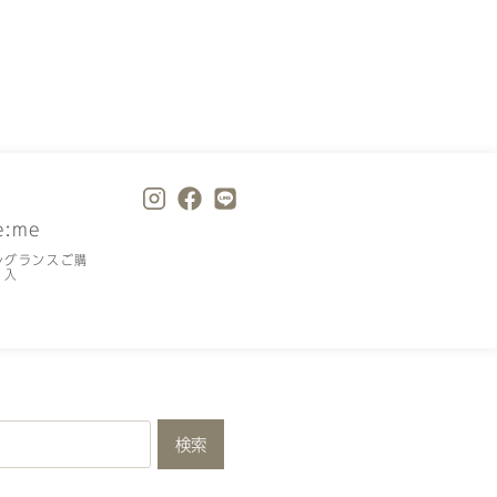
e:me
レグランスご購
入