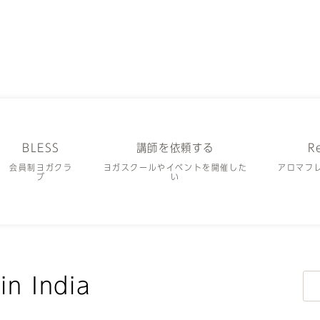
BLESS
講師を依頼する
R
会員制ヨガクラ
ヨガスクールやイベントを開催した
アロマフ
ブ
い
検
 India
索: